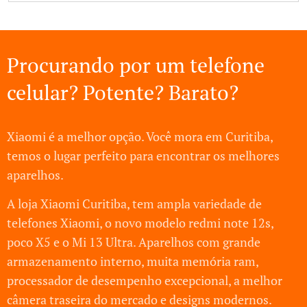
Sim, existem assistências técnicas
autorizadas da Xiaomi em Curitiba. Como
uma marca reconhecida internacionalmente,
Procurando por um telefone
a Xiaomi possui uma rede de assistência
técnica autorizada em várias cidades,
celular? Potente? Barato?
incluindo Curitiba. Essas assistências técnicas
são treinadas para realizar reparos e
Xiaomi é a melhor opção. Você mora em Curitiba,
manutenções em produtos Xiaomi,
temos o lugar perfeito para encontrar os melhores
garantindo que seu dispositivo seja atendido
aparelhos.
por profissionais especializados e utilizando
peças originais da marca.
A loja Xiaomi Curitiba, tem ampla variedade de
telefones Xiaomi, o novo modelo redmi note 12s,
poco X5 e o Mi 13 Ultra. Aparelhos com grande
armazenamento interno, muita memória ram,
processador de desempenho excepcional, a melhor
câmera traseira do mercado e designs modernos.