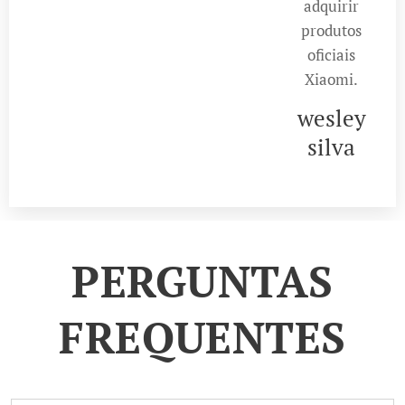
adquirir
produtos
oficiais
Xiaomi.
wesley
silva
PERGUNTAS
FREQUENTES