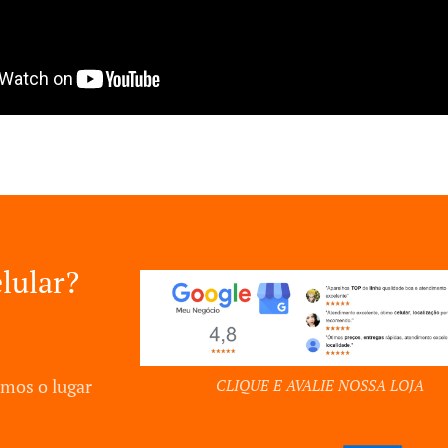
lular?
emos o lugar
CLIQUE E AVALIE NOSSA LOJA