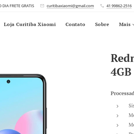
DIA FRETE GRATIS
curitibaxiaomi@gmail.com
41 99862-2516
Loja Curitiba Xiaomi
Contato
Sobre
Mais
Redm
4GB
Processa
Si
M
Me