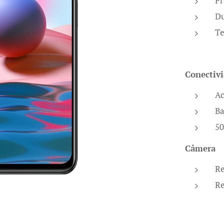
Pr
Du
Te
Conectivi
Ac
Ba
5
Câmera
Re
Re