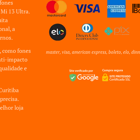
efones
Mi 13 Ultra.
ita
nal, a
rnos.
s, como fones
master, visa, american express, boleto, elo, dinn
nti-impacto
qualidade e
Curitiba
precisa.
elhor loja