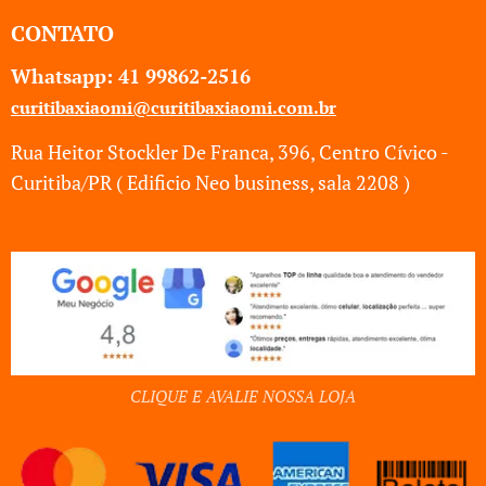
CONTATO
Whatsapp: 41
99862-2516
curitibaxiaomi@curitibaxiaomi.com.br
Rua Heitor Stockler De Franca, 396, Centro Cívico -
Curitiba/PR ( Edificio Neo business, sala 2208 )
CLIQUE E AVALIE NOSSA LOJA