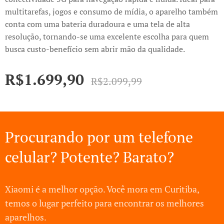
multitarefas, jogos e consumo de mídia, o aparelho também
conta com uma bateria duradoura e uma tela de alta
resolução, tornando-se uma excelente escolha para quem
busca custo-benefício sem abrir mão da qualidade.
R$
1.699,90
R$
2.099,99
Procurando por um telefone
celular? Potente? Barato?
Xiaomi é a melhor opção. Você mora em Curitiba,
temos o lugar perfeito para encontrar os melhores
aparelhos.