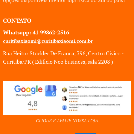
opções disponíveis melhor loja física do Sul do país!
CONTATO
Whatsapp: 41
99862-2516
curitibaxiaomi@curitibaxiaomi.com.br
Rua Heitor Stockler De Franca, 396, Centro Cívico -
Curitiba/PR ( Edificio Neo business, sala 2208 )
CLIQUE E AVALIE NOSSA LOJA