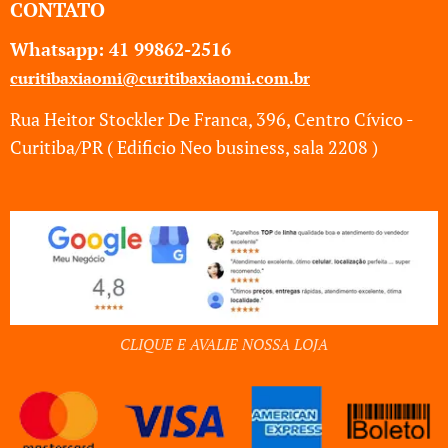
CONTATO
Whatsapp: 41
99862-2516
curitibaxiaomi@curitibaxiaomi.com.br
Rua Heitor Stockler De Franca, 396, Centro Cívico -
Curitiba/PR ( Edificio Neo business, sala 2208 )
CLIQUE E AVALIE NOSSA LOJA