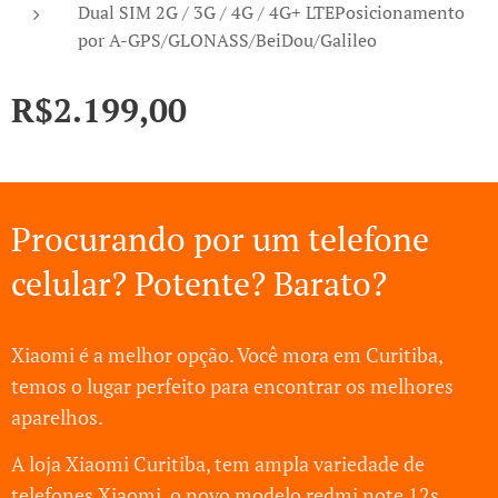
Dual SIM 2G / 3G / 4G / 4G+ LTEPosicionamento
por A-GPS/GLONASS/BeiDou/Galileo
R$
2.199,00
Procurando por um telefone
celular? Potente? Barato?
Xiaomi é a melhor opção. Você mora em Curitiba,
temos o lugar perfeito para encontrar os melhores
aparelhos.
A loja Xiaomi Curitiba, tem ampla variedade de
telefones Xiaomi, o novo modelo redmi note 12s,