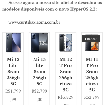
👉
Acesse agora o nosso site oficial e descubra os
modelos disponíveis com o novo HyperOS 2.2:
🔗 www.curitibaxiaomi.com.br
14% OFF
Mi 12
Mi 13
MI 12
MI 11
Lite
lite
T Pro
T Pro
8ram
8ram
8ram
8ram
256gb
256gb
256gb
256gb
5G
5G
cinza
cinza
5G
5G
R$
1.799
R$
2.799
R$
3.829
R$
2.799
,99
,00