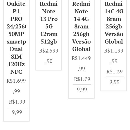
Oukitel
Redmi
Redmi
Redmi
P1
Note
Note
14C 4G
PRO
13 Pro
14 4G
8ram
24/256GB
5G
8ram
256gb
50MP
12ram
256gb
Versão
smartphone
512gb
Versão
Global
Dual
Global
R$
2.599
R$
1.199
SIM
R$
1.449
,90
,99
120Hz
,99
NFC
R$
1.39
R$
1.79
R$
1.699
9,99
9,99
,99
R$
1.99
9,99