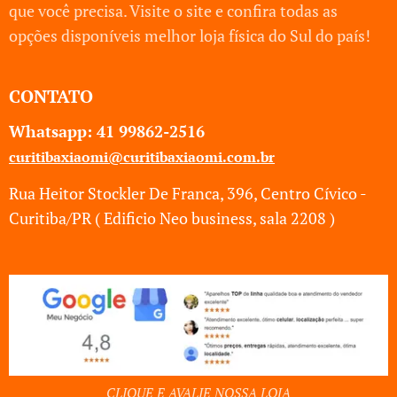
que você precisa. Visite o site e confira todas as
opções disponíveis melhor loja física do Sul do país!
CONTATO
Whatsapp: 41
99862-2516
curitibaxiaomi@curitibaxiaomi.com.br
Rua Heitor Stockler De Franca, 396, Centro Cívico -
Curitiba/PR ( Edificio Neo business, sala 2208 )
CLIQUE E AVALIE NOSSA LOJA